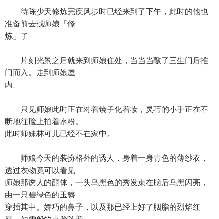
待陈少天修炼完疾风步时已经来到了下午，此时的他也
准备前去找师娘「修
炼」了
片刻光景之后就来到师娘住处，当当当敲了三生门后推
门而入。走到师娘屋
内。
只见师娘此时正在对着镜子化着妆，灵巧的小手正在不
断地往脸上拍着水粉。
此时师妹林可儿已经不在家中。
师娘今天的装扮格外的诱人，身着一身青色的薄纱衣，
透过衣物竟可以看见
师娘那诱人的酮体，一头乌黑色的秀发束在脑后乌黑闪亮，
由一只碧绿色的玉簪
穿插其中。娇巧的鼻子，以及那已经上好了胭脂的烈焰红