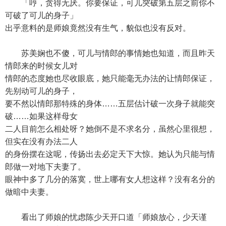
「哼，贪得无厌。你要保证，可儿突破第五层之前你不
可破了可儿的身子」
出乎意料的是师娘竟然没有生气，貌似也没有反对。
苏美娴也不傻，可儿与情郎的事情她也知道，而且昨天
情郎来的时候女儿对
情郎的态度她也尽收眼底，她只能毫无办法的让情郎保证，
先别动可儿的身子，
要不然以情郎那特殊的身体……五层估计破一次身子就能突
破……如果这样母女
二人目前怎么相处呀？她倒不是不求名分，虽然心里很想，
但实在没有办法二人
的身份摆在这呢，传扬出去必定天下大惊。她认为只能与情
郎做一对地下夫妻了。
眼神中多了几分的落寞，世上哪有女人想这样？没有名分的
做暗中夫妻。
看出了师娘的忧虑陈少天开口道「师娘放心，少天谨