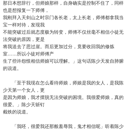
那日本想辞行，但师娘那样，自身确实是控制不住了，同样
也是想报复一下师傅，
我刚拜入天剑山之时宗门各长老，太上长老，师傅都拿我当
宝一样对待，发现我
不能突破过后就态度极为转变，师傅不仅丝毫不相信小徒无
法突破的原因，更是
将我送去了思过崖。而后更加过分，竟要收回我的修炼
室……所以小徒对师傅产
生了些许怨恨相信师娘可以理解。」这句话陈少天发自肺腑
的说道。
「至于我现在怎么看待师娘，师娘是我的女人，是我陈
少天第一个女人，更
是因为师娘，我才摆脱无法突破的困境。我很爱师娘，真的
很爱。」陈少天斩钉
截铁的说道。
「我呸，很爱我还那般羞辱我，鬼才相信呢」听着陈少