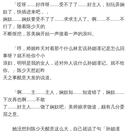
「哎呀……好痒呀……受不了了……好主人，别玩弄娴
奴了，快插进来吧，，
娴奴……娴奴要受不了了……求求主人了。啊……不……不
行了」随着陈少天的
不断抠挖，苏美娴开始一声接着一声的浪叫。
「哼，师娘昨天对着那个什么林玄说孙媳谨记是怎么回
事呀？就不给你个小
浪妇，明明是我的女人，还对外人说什么孙媳谨记。就不给
你。」陈少天想起昨
天之事醋意大发的说道。
「啊……主……主人，娴奴知……知道错了，娴奴……
下次再也啊……不敢
了……好主人……饶了娴奴吧」美师娘求饶道，颇有几分委
屈之意。
她没想到陈少天醋意这么大，自己就说了句「孙媳谨