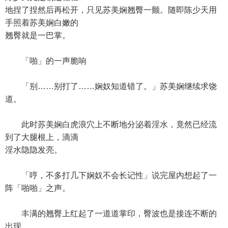
地捏了捏然后再松开，只见苏美娴翘臀一颤。随即陈少天用
手照着苏美娴白嫩的
翘臀就是一巴掌。
「啪」的一声脆响
「别……别打了……娴奴知道错了。」苏美娴继续求饶
道。
此时苏美娴白虎浪穴上不断地分泌着淫水，竟然已经流
到了大腿根上，滴滴
淫水隐隐发亮。
「哼，不多打几下娴奴不会长记性」说完屋内想起了一
阵「啪啪」之声。
丰满的翘臀上红起了一道道掌印，臀波也是接连不断的
出现。