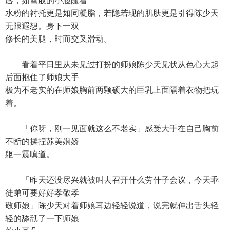
唇，如雪般的小脸随着
水粉的衬托更是如同凝脂，若隐若现的肌肤更是引得陈少天
无限遐想。身下一双
修长的美腿，时而交叉滑动。
看着平日里从未见过打扮的师娘陈少天见状从色心大起
后面抱住了师娘大手
极为不老实的在师娘胸前两颗硕大的巨乳上面隔着衣物把玩
着。
「你呀，刚一见面就这么不老实」感受大手在自己胸前
不断的揉捏苏美娴娇
躯一震嗔道。
「昨天还没尽兴就被叫去召开什么劳什子会议，今天乖
徒弟可要好好孝敬孝
敬师娘」陈少天对着师娘耳边轻轻说道，说完就伸出舌头轻
轻的舔舐了一下师娘