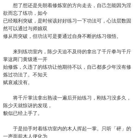
想了想还是先朝着修炼室的方向走去，自己怎能因为淫
欲而忘了练功，如今
已经顺利突破，是时候该好好练习一下功法可，心法层数固
然可以通过与师娘双
修从而突破，但功法可是要通过自身不断的练习领悟。
来到练功室内，陈少天迫不及待的拿出了千斤拳与千斤
掌这两门黄级逐一开
始修炼，久违了的练功让他期待不以，自己都多少年没有修
炼过功法了。不知天
赋衰减没有。
将千斤掌法拿出熟读一遍后开始练习，刚练习没多久，
陈少天就惊讶的发现，
貌似已经上手了。
于是抬手对着练功室内的木人挥起一掌。只听「砰」的
一声面前木人便化为