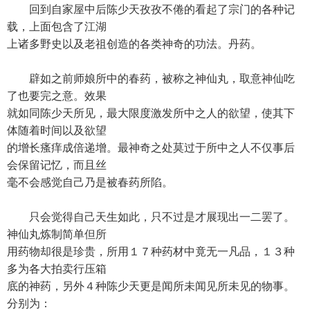
回到自家屋中后陈少天孜孜不倦的看起了宗门的各种记
载，上面包含了江湖
上诸多野史以及老祖创造的各类神奇的功法。丹药。
辟如之前师娘所中的春药，被称之神仙丸，取意神仙吃
了也要完之意。效果
就如同陈少天所见，最大限度激发所中之人的欲望，使其下
体随着时间以及欲望
的增长瘙痒成倍递增。最神奇之处莫过于所中之人不仅事后
会保留记忆，而且丝
毫不会感觉自己乃是被春药所陷。
只会觉得自己天生如此，只不过是才展现出一二罢了。
神仙丸炼制简单但所
用药物却很是珍贵，所用１７种药材中竟无一凡品，１３种
多为各大拍卖行压箱
底的神药，另外４种陈少天更是闻所未闻见所未见的物事。
分别为：