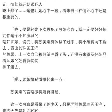
记」情郎就开始跟死人
吃上醋了……这也让她心中一暖，看来自己在情郎心中还是
很重要的。
「哼，要是轻饶下次再犯了可怎么办，我一定要好好惩
罚你这个不知廉耻的
荡妇师娘」说完，将苏美娴身体翻了过来，将小亵裤向下褪
去，露出其珠圆玉润
的翘臀。上一次自己被欲望冲昏了头，还没有来得及仔细品
看师娘的翘臀就匆匆
插了进去。
「嗯，师娘快稍微撅起来一点」
苏美娴闻言略微将娇臀挺起。
这一次可真是看呆了陈少天，只见面前翘臀珠圆玉润，
陈少天先是朝之轻轻