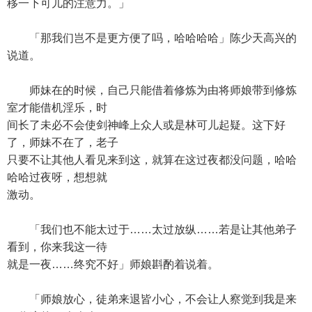
移一下可儿的注意力。」
「那我们岂不是更方便了吗，哈哈哈哈」陈少天高兴的
说道。
师妹在的时候，自己只能借着修炼为由将师娘带到修炼
室才能借机淫乐，时
间长了未必不会使剑神峰上众人或是林可儿起疑。这下好
了，师妹不在了，老子
只要不让其他人看见来到这，就算在这过夜都没问题，哈哈
哈哈过夜呀，想想就
激动。
「我们也不能太过于……太过放纵……若是让其他弟子
看到，你来我这一待
就是一夜……终究不好」师娘斟酌着说着。
「师娘放心，徒弟来退皆小心，不会让人察觉到我是来