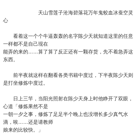
天山雪莲子沧海碧落花万年鬼蛟血冰蚕空灵
心
看着这一个个牛逼轰轰的名字陈少天就知道这里的任意
一样都不是自己现在
能弄的来的……算了算了反正还有一颗存货，先不着急弄这
东西。
前半夜就这样在翻看各类书籍中度过，下半夜陈少天则
是打坐修炼中度过。
日上三竿，当阳光照射在陈少天身上时他睁开了双眼，
心道「修炼果然不是
一朝一夕之事，修炼了足足半个晚上也没增长多少真气水
滴，唉……还是请教师
娘来的比较快。」