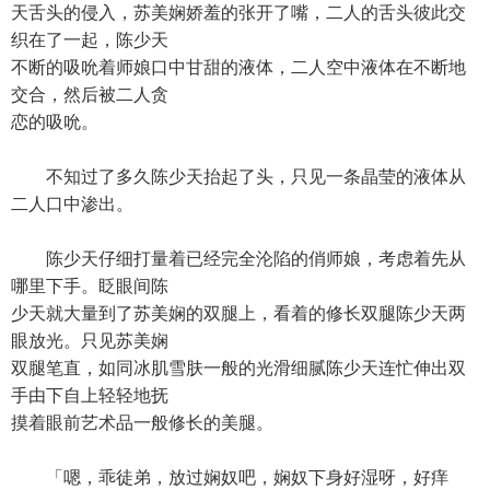
天舌头的侵入，苏美娴娇羞的张开了嘴，二人的舌头彼此交
织在了一起，陈少天
不断的吸吮着师娘口中甘甜的液体，二人空中液体在不断地
交合，然后被二人贪
恋的吸吮。
不知过了多久陈少天抬起了头，只见一条晶莹的液体从
二人口中渗出。
陈少天仔细打量着已经完全沦陷的俏师娘，考虑着先从
哪里下手。眨眼间陈
少天就大量到了苏美娴的双腿上，看着的修长双腿陈少天两
眼放光。只见苏美娴
双腿笔直，如同冰肌雪肤一般的光滑细腻陈少天连忙伸出双
手由下自上轻轻地抚
摸着眼前艺术品一般修长的美腿。
「嗯，乖徒弟，放过娴奴吧，娴奴下身好湿呀，好痒