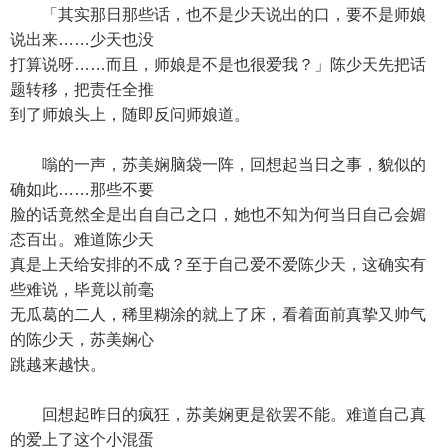
「其实那日那些话，也不是少天说出的口，要不是师娘
说出来……少天也没
打算说呀……而且，师娘是不是也很爱我？」陈少天先把话
题转移，把责任全推
到了师娘头上，随即反问师娘道。
嗡的一声，苏美娴脑袋一阵，回想起当日之事，貌似的
确如此……那些不要
脸的话竟然全是出自自己之口，她也不知为何当日自己会媚
态百出。难道陈少天
真是上天给安排的不成？至于自己爱不爱陈少天，这确实有
些难说，毕竟以前毫
无瓜葛的二人，稀里糊涂的就上了床，看着面前真挚又帅气
的陈少天，苏美娴心
跳越来越快。
回想起昨日的疯狂，苏美娴更是欲罢不能。难道自己真
的爱上了这个小混蛋