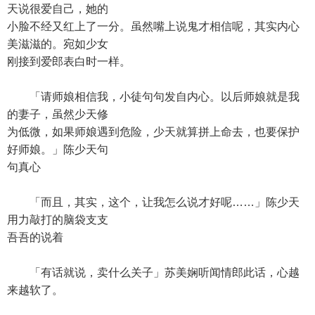
天说很爱自己，她的
小脸不经又红上了一分。虽然嘴上说鬼才相信呢，其实内心
美滋滋的。宛如少女
刚接到爱郎表白时一样。
「请师娘相信我，小徒句句发自内心。以后师娘就是我
的妻子，虽然少天修
为低微，如果师娘遇到危险，少天就算拼上命去，也要保护
好师娘。」陈少天句
句真心
「而且，其实，这个，让我怎么说才好呢……」陈少天
用力敲打的脑袋支支
吾吾的说着
「有话就说，卖什么关子」苏美娴听闻情郎此话，心越
来越软了。