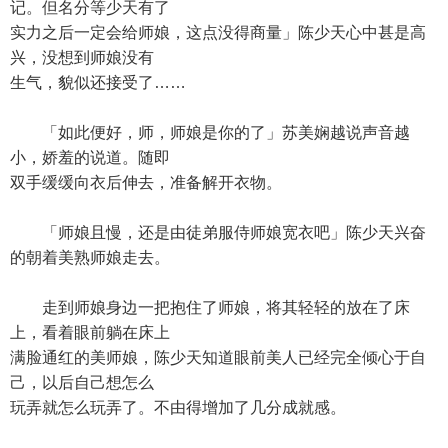
记。但名分等少天有了
实力之后一定会给师娘，这点没得商量」陈少天心中甚是高
兴，没想到师娘没有
生气，貌似还接受了……
「如此便好，师，师娘是你的了」苏美娴越说声音越
小，娇羞的说道。随即
双手缓缓向衣后伸去，准备解开衣物。
「师娘且慢，还是由徒弟服侍师娘宽衣吧」陈少天兴奋
的朝着美熟师娘走去。
走到师娘身边一把抱住了师娘，将其轻轻的放在了床
上，看着眼前躺在床上
满脸通红的美师娘，陈少天知道眼前美人已经完全倾心于自
己，以后自己想怎么
玩弄就怎么玩弄了。不由得增加了几分成就感。