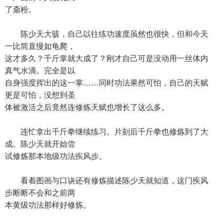
了齑粉。
陈少天大骇，自己以往练功速度虽然也很快，但和今天
一比简直慢如龟爬，
这才多久？千斤掌就大成了？刚才自己可是没动用一丝体内
真气水滴。完全是以
自身强度挥出的这一掌……同时功法果然可怕，自己的天赋
更是可怕，没想到圣
体被激活之后竟然连修炼天赋也增长了这么多。
连忙拿出千斤拳继续练习。片刻后千斤拳也修炼到了大
成。陈少天就开始尝
试修炼那本地级功法疾风步。
看着图画与口诀还有修炼描述陈少天就知道，这门疾风
步断断不会和之前两
本黄级功法那样好修炼。