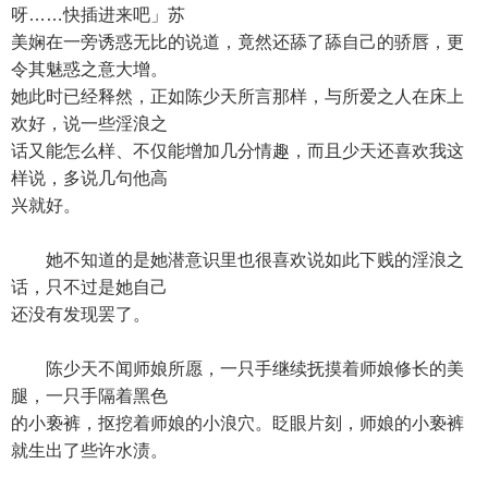
呀……快插进来吧」苏
美娴在一旁诱惑无比的说道，竟然还舔了舔自己的骄唇，更
令其魅惑之意大增。
她此时已经释然，正如陈少天所言那样，与所爱之人在床上
欢好，说一些淫浪之
话又能怎么样、不仅能增加几分情趣，而且少天还喜欢我这
样说，多说几句他高
兴就好。
她不知道的是她潜意识里也很喜欢说如此下贱的淫浪之
话，只不过是她自己
还没有发现罢了。
陈少天不闻师娘所愿，一只手继续抚摸着师娘修长的美
腿，一只手隔着黑色
的小亵裤，抠挖着师娘的小浪穴。眨眼片刻，师娘的小亵裤
就生出了些许水渍。