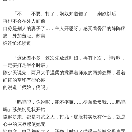
「不……不要。打了，娴奴知道错了……娴奴以后……
再也不会在外人面前
自称是别人的妻子了……主人开恩呀」感受着臀部的阵阵疼
痛，外加羞耻。苏美
娴连忙求饶道
「这还差不多，这次先放过师娘，再有下次，哼哼哼，
一定要打足半个时辰」
陈少天说完，两只大手温柔的揉弄着师娘的两瓣翘臀，看着
红红的掌印有些心疼
的说道「师娘，疼吗」
「呜呜呜，你说呢，能不疼嘛……徒弟欺负我……呜呜
呜」苏美娴见状开始
撒起娇来。都是习武之人，打几下屁股其实没有什么，就是
心中的屈辱感使她无
地自容。自己都多大了，还像儿时犯了错误一般被父母责罚