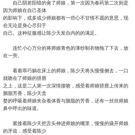
自己阴差阳错的肏了师娘，第一次因为春药第二次则是
因为师娘在自己圣体
的影响下，或多或少师娘都有一些心不甘情不愿的意思，现
在无论是身心尽归于
自己。这种征服感让陈少天发自内的的满足。
连忙小心万分的将师娘青色的薄纱制衣物拖了下去，放
在一旁。
看着乖巧躺在床上的师娘，陈少天将头慢慢侧去，一口
就吻在了师娘的骄唇
之上，这是二人第一次深情接吻，感受着师娘骄唇上传来的
胭脂芳香，陈少天贪
婪的呼吸着师娘夹杂着体香与胭脂的芳香，还有一丝丝师娘
鼻中呼出的味道。
紧接着陈少天把舌头伸进师娘的嘴里，慢慢的撬开师娘
的牙齿，感受着陈少