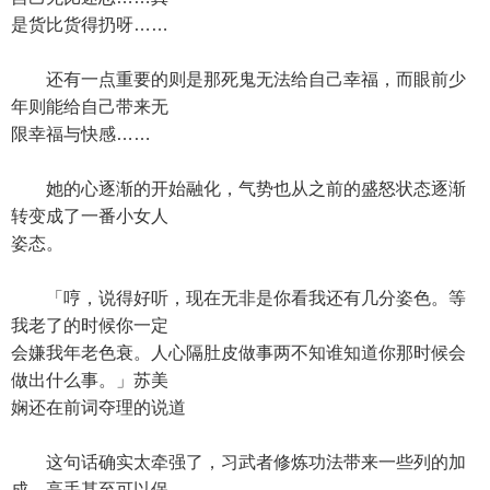
是货比货得扔呀……
还有一点重要的则是那死鬼无法给自己幸福，而眼前少
年则能给自己带来无
限幸福与快感……
她的心逐渐的开始融化，气势也从之前的盛怒状态逐渐
转变成了一番小女人
姿态。
「哼，说得好听，现在无非是你看我还有几分姿色。等
我老了的时候你一定
会嫌我年老色衰。人心隔肚皮做事两不知谁知道你那时候会
做出什么事。」苏美
娴还在前词夺理的说道
这句话确实太牵强了，习武者修炼功法带来一些列的加
成，高手甚至可以保