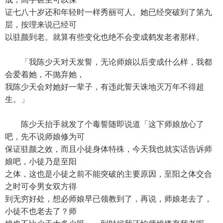
证七八十岁还和年轻时一样秀丽可人。她已经突破到了第九
层，按理来说已经可
以驻颜到老。就算有些变化也绝不会变成鹤发老者那样。
「我陈少天对天发誓，无论师娘以后变成什么样，我都
会爱着她，不抛弃她，
我陈少天会对她好一辈子，有违此誓天诛地灭万年不得超
生。」
陈少天抬手就发了个毒誓随即说道「这下师娘放心了
吧，先不说师娘修为可
保证驻颜之效，而且小徒身体特殊，今天我也就实话告诉师
娘吧，小徒乃是至阳
之体，这也是小徒之前不能突破的主要原因，至阳之体交合
之时可令男女双方得
到无穷好处，想必师娘早已领教到了，再说，师娘老去了，
小徒不也老去了？师