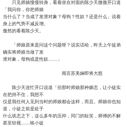
只见师娘慢慢转身，看着坐在对面的陈少天微微开口道
「我问你，你把师娘
当什么了？当成了发泄对象？母狗？性奴？还是什么」说着
身上的气势不减反增。
傲然的看着陈少天。
「师娘原来是问这个问题呀？说实话哈，昨天上午徒弟
确实将师娘当做了发
泄对象，母狗或是性奴……」
闻言苏美娴即将大怒
陈少天连忙开口说道「但那时师娘那种媚态，让小徒实
在把持不住，我想不
仅是我任何人见到当时的师娘都会这样，而且。师娘你也知
道，小徒之前是处于
什么状态之下，这么多年的压抑，同门的耻笑，师傅的不解
甚至轻视……唉小徒