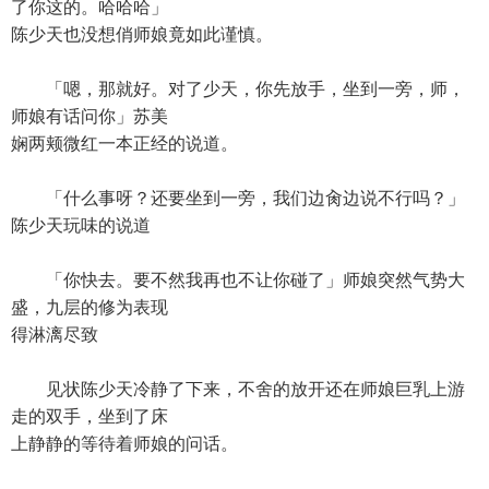
了你这的。哈哈哈」
陈少天也没想俏师娘竟如此谨慎。
「嗯，那就好。对了少天，你先放手，坐到一旁，师，
师娘有话问你」苏美
娴两颊微红一本正经的说道。
「什么事呀？还要坐到一旁，我们边肏边说不行吗？」
陈少天玩味的说道
「你快去。要不然我再也不让你碰了」师娘突然气势大
盛，九层的修为表现
得淋漓尽致
见状陈少天冷静了下来，不舍的放开还在师娘巨乳上游
走的双手，坐到了床
上静静的等待着师娘的问话。