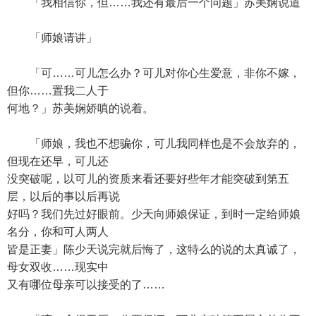
「我相信你，但……我还有最后一个问题」苏美娴说道
「师娘请讲」
「可……可儿怎么办？可儿对你心生爱意，非你不嫁，
但你……置我二人于
何地？」苏美娴娇嗔的说着。
「师娘，我也不想骗你，可儿我同样也是不会放弃的，
但现在还早，可儿还
没突破呢，以可儿的资质来看还要好些年才能突破到第五
层，以后的事以后再说
好吗？我们先过好眼前。少天向师娘保证，到时一定给师娘
名分，你和可人两人
皆是正妻」陈少天说完就后悔了，这特么的说的太真诚了，
母女双收……现实中
又有哪位母亲可以接受的了……