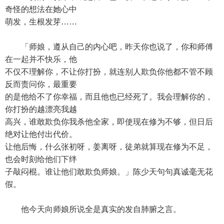
奇怪的想法在她心中
萌发，生根发芽……
「师娘，遵从自己的内心吧，昨天你也说了，你和师傅
在一起并不快乐，他
不仅不理解你，不让你打扮，就连别人欺负你他都不管不顾
反而责问你，最重要
的是他给不了你幸福，而且他也已经死了。我会理解你的，
你打扮的越漂亮我越
高兴，谁敢欺负你我杀他全家，即使现在修为不够，但日后
绝对让他付出代价。
让他后悔，什么张初呀，姜离呀，徒弟就算现在修为不足，
也会时刻给他们下绊
子敲闷棍。谁让他们敢欺负师娘。」陈少天句句真诚毫无花
假。
他今天向师娘所说全是真实的发自肺腑之言。