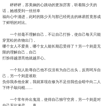
砰砰砰，苏美娴的心跳动的更加厉害，听着陈少天的
话，她感受到一丝丝幸
福向心中涌进，此时的陈少天与那已经死去的林易哲竟形成
了鲜明的对比。
一个丝毫不理解自己，不让自己打扮，使自己每天只能
穿宽松的衣物出门，
哪个女人不爱美，哪个女人能长期忍受得了？另一个则是无
限的理解自己，自己
打扮得越漂亮他就越开心。
一个别人欺辱自己他不仅没有为自己出头，反而呵斥自
己，另一个则是谁欺
负你我杀他全家，我就算现在修为不足但我也会暗中向二人
下绊子敲闷棍……
一个常年外出鬼混，使得自己独守空房，另一个则是对
自己无比迷恋……真