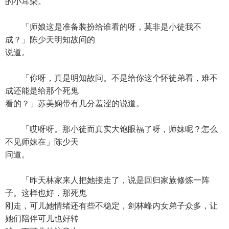
的小耳朵。
「师娘这是准备装扮给谁看的呀，莫非是小徒我不
成？」陈少天明知故问的
说道。
「你呀，真是明知故问。不是给你这个怀徒弟看，难不
成还能是给那个死鬼
看的？」苏美娴带有几分羞涩的说道。
「哎呀呀。那小徒而真实大饱眼福了呀，师妹呢？怎么
不见师妹在」陈少天
问道。
「昨天林家来人把她接走了，说是回归家族修炼一阵
子。这样也好，那死鬼
刚走，可儿她情绪还有些不稳定，剑林峰内女弟子众多，让
她们陪伴可儿也好转